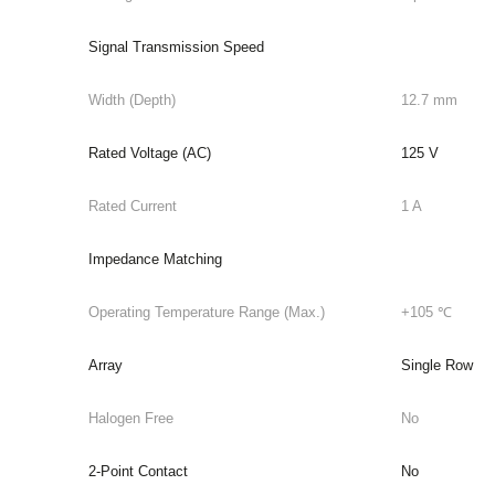
Signal Transmission Speed
Width (Depth)
12.7 mm
Rated Voltage (AC)
125 V
Rated Current
1 A
Impedance Matching
Operating Temperature Range (Max.)
+105 ℃
Array
Single Row
Halogen Free
No
2-Point Contact
No