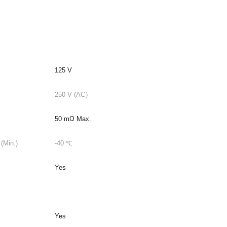
125 V
250 V (AC）
50 mΩ Max.
(Min.)
-40 ℃
Yes
Yes