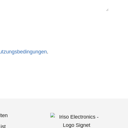
utzungsbedingungen
.
lten
ist