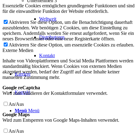
Unternehmen 3
Essenzielle Cookies ermöglichen grundlegende Funktionen und sind
für die einwandfreie Funktion der Website erforderlich.
Weltweit
Aktivieren Sie diese Option, um die Benachrichtigung dauerhaft
auszublenden. Wir benötigen 2 Cookies, um diese Einstellung zu
speichern. Andernfalls werden Sie erneut aufgefordert, wenn Sie ein
Distributoren
neues Browserfenster oder eine neue Registerkarte öffnen.
Aktivieren Sie diese Option, um essenzielle Cookies zu erlauben.
Externe Medien
Kontakt
Inhalte von Videoplattformen und Social Media Plattformen werden
standardmäßig blockiert. Wenn Cookies von externen Medien
akzeptiert werden, bedarf der Zugriff auf diese Inhalte keiner
Karriere
manuellen Zustimmung mehr.
Google reCaptcha
Kontakt
Wird zum Validieren der Kontaktformulare verwendet.
An/Aus
Menü
Menü
Google Maps
Wird zum Entsperren von Google Maps-Inhalten verwendet.
An/Aus