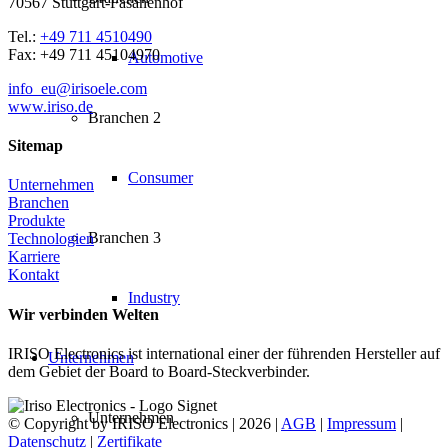
70567 Stuttgart-Fasanenhof
Tel.:
+49 711 4510490
Fax: +49 711 45104970
Automotive
info_eu@irisoele.com
www.iriso.de
Branchen 2
Sitemap
Consumer
Unternehmen
Branchen
Produkte
Branchen 3
Technologien
Karriere
Kontakt
Industry
Wir verbinden Welten
IRISO Electronics ist international einer der führenden Hersteller auf
Unternehmen
dem Gebiet der Board to Board-Steckverbinder.
Unternehmen
© Copyright by IRISO Electronics | 2026 |
AGB
|
Impressum
|
Datenschutz
|
Zertifikate