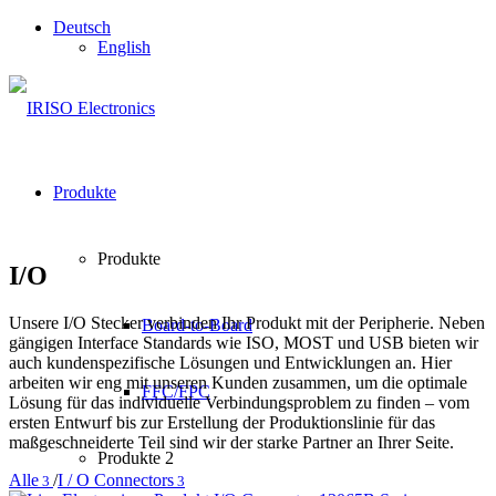
Deutsch
English
Produkte
Produkte
I/O
Unsere I/O Stecker verbinden Ihr Produkt mit der Peripherie. Neben
Board-to-Board
gängigen Interface Standards wie ISO, MOST und USB bieten wir
auch kundenspezifische Lösungen und Entwicklungen an. Hier
arbeiten wir eng mit unseren Kunden zusammen, um die optimale
FFC/FPC
Lösung für das individuelle Verbindungsproblem zu finden – vom
ersten Entwurf bis zur Erstellung der Produktionslinie für das
maßgeschneiderte Teil sind wir der starke Partner an Ihrer Seite.
Produkte 2
Alle
/
I / O Connectors
3
3