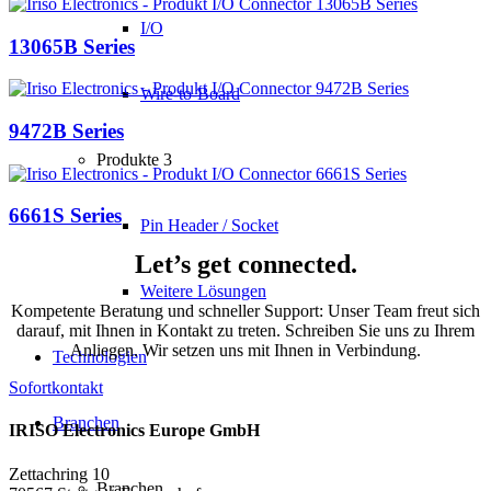
I/O
13065B Series
Wire-to-Board
9472B Series
Produkte 3
6661S Series
Pin Header / Socket
Let’s get connected.
Weitere Lösungen
Kompetente Beratung und schneller Support: Unser Team freut sich
darauf, mit Ihnen in Kontakt zu treten. Schreiben Sie uns zu Ihrem
Anliegen. Wir setzen uns mit Ihnen in Verbindung.
Technologien
Sofortkontakt
Branchen
IRISO Electronics Europe GmbH
Zettachring 10
Branchen