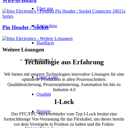
Wire-to-Board
Über uns
Know-how
Pin Header / Socket
Hardfacts
Weitere Lösungen
Unternehmen 2
Technologie aus Erfahrung
Wir bieten mit unseren Technologien innovative Lösungen für eine
Unser Logo
optimierte Produktion in allen Prozessschritten:
Qualitätssicherung, Prozessoptimierung, Automation bis hin zu
Industrie 4.0
Qualität
I-Lock
Historie
Der FFC/FPC Steckverbinder vom Typ I‐Lock besitzt eine
formschlüssige Vor‐Verrastung für das Flexkabel, um dieses bereits
vor dem Verriegeln in Position zu halten und die Folien‐