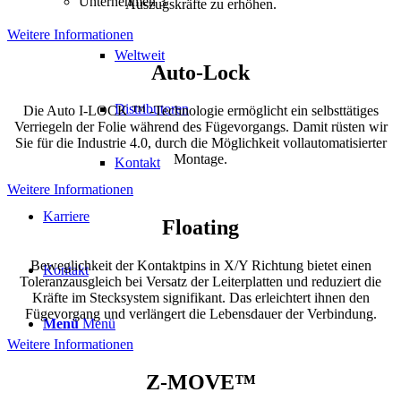
Unternehmen 3
Auszugskräfte zu erhöhen.
Weitere Informationen
Weltweit
Auto-Lock
Distributoren
Die Auto I-LOCK ™ -Technologie ermöglicht ein selbsttätiges
Verriegeln der Folie während des Fügevorgangs. Damit rüsten wir
Sie für die Industrie 4.0, durch die Möglichkeit vollautomatisierter
Montage.
Kontakt
Weitere Informationen
Karriere
Floating
Beweglichkeit der Kontaktpins in X/Y Richtung bietet einen
Kontakt
Toleranzausgleich bei Versatz der Leiterplatten und reduziert die
Kräfte im Stecksystem signifikant. Das erleichtert ihnen den
Fügevorgang und verlängert die Lebensdauer der Verbindung.
Menü
Menü
Weitere Informationen
Z-MOVE™