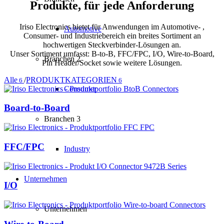
Produkte, für jede Anforderung
Iriso Electronics bietet für Anwendungen im Automotive‐ ,
Automotive
Consumer‐ und Industriebereich ein breites Sortiment an
hochwertigen Steckverbinder‐Lösungen an.
Unser Sortiment umfasst: B‐to‐B, FFC/FPC, I/O, Wire-to-Board,
Branchen 2
Pin Header/Socket sowie weitere Lösungen.
Alle
/
PRODUKTKATEGORIEN
6
6
Consumer
Board-to-Board
Branchen 3
FFC/FPC
Industry
Unternehmen
I/O
Unternehmen