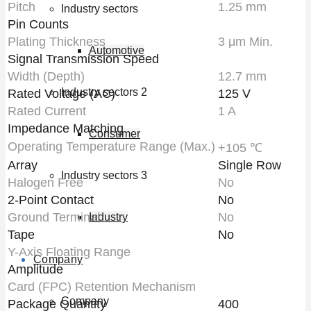
Pitch
1.25 mm
Industry sectors
Pin Counts
Plating Thickness
3 μm Min.
Automotive
Signal Transmission Speed
Width (Depth)
12.7 mm
Industry sectors 2
Rated Voltage (AC)
125 V
Rated Current
1 A
Impedance Matching
Consumer
Operating Temperature Range (Max.)
+105 ℃
Array
Single Row
Industry sectors 3
Halogen Free
No
2-Point Contact
No
Ground Terminal
No
Industry
Tape
No
Y-Axis Floating Range
Company
Amplitude
Card (FPC) Retention Mechanism
Company
Package Quantity
400