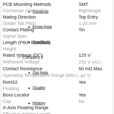
PCB Mounting Methods
SMT
Connector Orientation
RightAngle
About us
Mating Direction
Top Entry
Solder Tail Pitch
1.25 mm
Know-how
Contact Plating
Tin
Signal Spec
Hardfacts
Length (Pitch Direction)
Height
Rated Voltage (DC)
125 V
Company 2
Withstand Voltage
250 V (AC）
Contact Resistance
50 mΩ Max.
Our logo
Operating Temperature Range (Min.)
-40 ℃
RoHS2
Yes
Quality
Floating
Boss Locator
Yes
Cap
No
History
X-Axis Floating Range