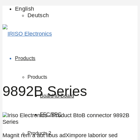
English
Deutsch
Products
Products
9892B Series
Board-to-Board
FFC/FPC
Products 2
Magnit rem a aut libus adXimpore laborior sed