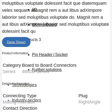
moluptibus voluptate dolessint facit que diatemquam
I/O
veles sequam atiuagnit rem a aut libus adXimpore
laborior sed moluptibus voluptate do. Magnit rem a
aut libus adXimpore laborior sed moluptibus voluptate
Wire-to-Board
dolessint facit qu
Products 3
Data Sheet
Product information
Pin Header / Socket
Category
Board to Board Connectors
Further solutions
Series
9892B Series
Detailed information
Technologies
Connecting Type
Plug
Industry sectors
Mating Interface
RightAngle
Contact Direction