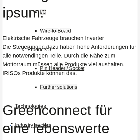
ipsum.
I/O
Wire-to-Board
Elektrische Fahrzeuge brauchen Inverter
Die Steuerungen dazu haben hohe Anforderungen für
Products 3
alle notwendingen Teile. Durch die Nähe zum
Mottorraum müssen alle Produkte viel aushalten.
Pin Header / Socket
IRISOs Produkte können das.
Further solutions
Greenconnect für
Technologies
eine lebenswerte
Industry sectors