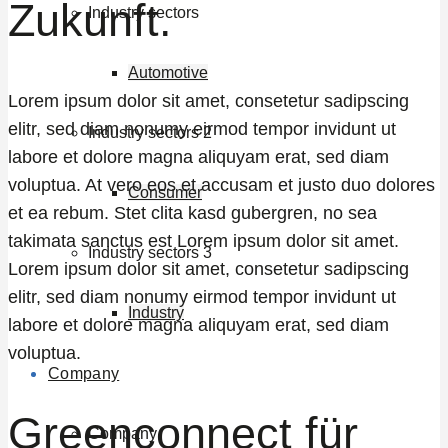
Zukunft.
Industry sectors
Automotive
Lorem ipsum dolor sit amet, consetetur sadipscing
elitr, sed diam nonumy eirmod tempor invidunt ut
Industry sectors 2
labore et dolore magna aliquyam erat, sed diam
voluptua. At vero eos et accusam et justo duo dolores
Consumer
et ea rebum. Stet clita kasd gubergren, no sea
takimata sanctus est Lorem ipsum dolor sit amet.
Industry sectors 3
Lorem ipsum dolor sit amet, consetetur sadipscing
elitr, sed diam nonumy eirmod tempor invidunt ut
Industry
labore et dolore magna aliquyam erat, sed diam
voluptua.
Company
Greenconnect für
Company