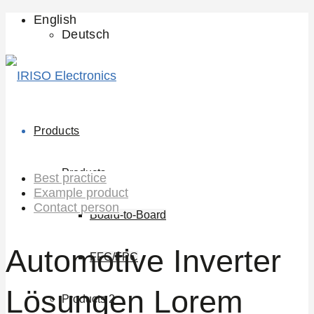
English
Deutsch
Products
Products
Best practice
Example product
Contact person
Board-to-Board
Automotive Inverter
FFC/FPC
Lösungen Lorem
Products 2