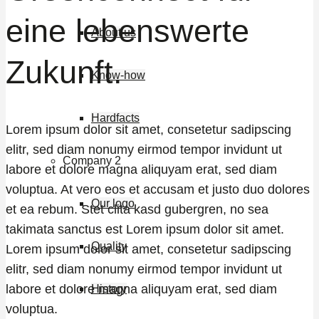
eine lebenswerte
About us
Zukunft.
Know-how
Hardfacts
Lorem ipsum dolor sit amet, consetetur sadipscing
elitr, sed diam nonumy eirmod tempor invidunt ut
Company 2
labore et dolore magna aliquyam erat, sed diam
voluptua. At vero eos et accusam et justo duo dolores
Our logo
et ea rebum. Stet clita kasd gubergren, no sea
takimata sanctus est Lorem ipsum dolor sit amet.
Quality
Lorem ipsum dolor sit amet, consetetur sadipscing
elitr, sed diam nonumy eirmod tempor invidunt ut
labore et dolore magna aliquyam erat, sed diam
History
voluptua.