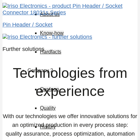
About us
Pin Header / Socket
Know-how
Further solutions
Hardfacts
Technologies from
Company 2
experience
Our logo
Quality
With our technologies we offer innovative solutions for
an optimized production in every process step:
History
quality assurance, process optimization, automation