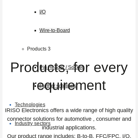
I/O
Wire-to-Board
Products 3
Products, for every
Pin Header / Socket
requirement
Further solutions
Technologies
IRISO Electronics offers a wide range of high quality
connector solutions for automotive , consumer and
Industry sectors
industrial applications.
Our product range includes: B-to-B, FFC/FPC, I/O,