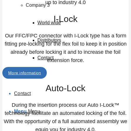
up to industry 4.0
Company 3
I-Lock
World wide
Our FFC/FPC connector with I-Lock type has a form
Distributors
fitting pre-locking for the flex foil to keep it in position
already before locking it and to increase the foil
Contact
extension force.
More information
Career
Auto-Lock
Contact
During the insertion process our Auto I-Lock™
Menu
Menu
technology facilitate an automated locking of the foil.
With the opportunity of a full automated assembly we
equip you for industry 4.0.