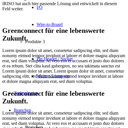
IRISO hat auch hier passende Lösung und entwickelt in diesem
I/O
Feld weiter.
Wire-to-Board
Greenconnect für eine lebenswerte
Zukunft.
Produkte 3
Lorem ipsum dolor sit amet, consetetur sadipscing elitr, sed diam
nonumy eirmod tempor invidunt ut labore et dolore magna aliquyam
Pin Header / Socket
erat, sed diam voluptua. At vero eos et accusam et justo duo dolores
et ea rebum. Stet clita kasd gubergren, no sea takimata sanctus est
Lorem ipsum dolor sit amet. Lorem ipsum dolor sit amet, consetetur
Weitere Lösungen
sadipscing elitr, sed diam nonumy eirmod tempor invidunt ut labore
et dolore magna aliquyam erat, sed diam voluptua.
Greenconnect für eine lebenswerte
Technologien
Zukunft.
Branchen
Lorem ipsum dolor sit amet, consetetur sadipscing elitr, sed diam
nonumy eirmod tempor invidunt ut labore et dolore magna aliquyam
erat, sed diam voluptua. At vero eos et accusam et justo duo dolores
Branchen