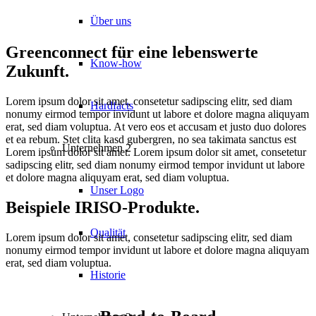
Über uns
Greenconnect für eine lebenswerte
Know-how
Zukunft.
Lorem ipsum dolor sit amet, consetetur sadipscing elitr, sed diam
Hardfacts
nonumy eirmod tempor invidunt ut labore et dolore magna aliquyam
erat, sed diam voluptua. At vero eos et accusam et justo duo dolores
et ea rebum. Stet clita kasd gubergren, no sea takimata sanctus est
Unternehmen 2
Lorem ipsum dolor sit amet. Lorem ipsum dolor sit amet, consetetur
sadipscing elitr, sed diam nonumy eirmod tempor invidunt ut labore
et dolore magna aliquyam erat, sed diam voluptua.
Unser Logo
Beispiele IRISO-Produkte.
Qualität
Lorem ipsum dolor sit amet, consetetur sadipscing elitr, sed diam
nonumy eirmod tempor invidunt ut labore et dolore magna aliquyam
erat, sed diam voluptua.
Historie