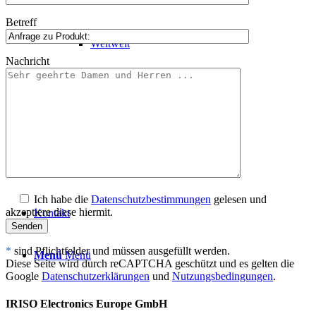
Unternehmen 3
Betreff
Weltweit
Nachricht
Distributoren
Kontakt
Karriere
Ich habe die
Datenschutzbestimmungen
gelesen und
akzeptiere diese hiermit.
Kontakt
*
sind Pflichtfelder und müssen ausgefüllt werden.
Menü
Menü
Diese Seite wird durch reCAPTCHA geschützt und es gelten die
Google
Datenschutzerklärungen
und
Nutzungsbedingungen
.
IRISO Electronics Europe GmbH