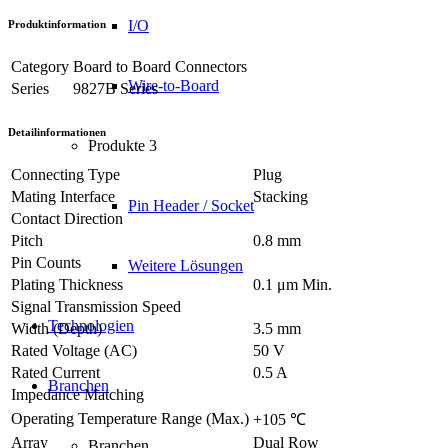
I/O
Produktinformation
Category
Board to Board Connectors
Wire-to-Board
Series
9827B Series
Detailinformationen
Produkte 3
Connecting Type
Plug
Mating Interface
Stacking
Pin Header / Socket
Contact Direction
Pitch
0.8 mm
Pin Counts
Weitere Lösungen
Plating Thickness
0.1 μm Min.
Signal Transmission Speed
Technologien
Width (Depth)
3.5 mm
Rated Voltage (AC)
50 V
Rated Current
0.5 A
Branchen
Impedance Matching
Operating Temperature Range (Max.)
+105 ℃
Array
Dual Row
Branchen