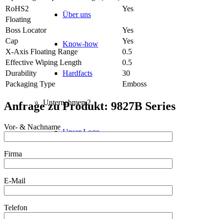
RoHS2
Yes
Über uns
Floating
Boss Locator
Yes
Cap
Yes
Know-how
X-Axis Floating Range
0.5
Effective Wiping Length
0.5
Durability
30
Hardfacts
Packaging Type
Emboss
Unternehmen 2
Anfrage zu Produkt: 9827B Series
Vor- & Nachname
Unser Logo
Firma
Qualität
E-Mail
Historie
Telefon