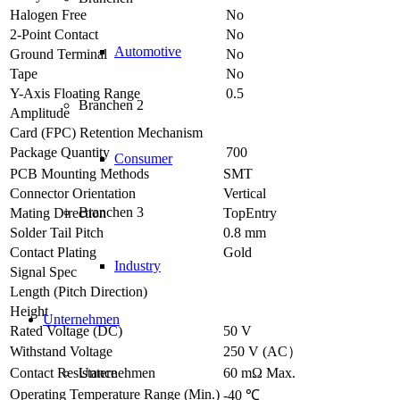
Halogen Free
No
2-Point Contact
No
Automotive
Ground Terminal
No
Tape
No
Y-Axis Floating Range
0.5
Branchen 2
Amplitude
Card (FPC) Retention Mechanism
Package Quantity
700
Consumer
PCB Mounting Methods
SMT
Connector Orientation
Vertical
Branchen 3
Mating Direction
TopEntry
Solder Tail Pitch
0.8 mm
Contact Plating
Gold
Industry
Signal Spec
Length (Pitch Direction)
Height
Unternehmen
Rated Voltage (DC)
50 V
Withstand Voltage
250 V (AC）
Contact Resistance
60 mΩ Max.
Unternehmen
Operating Temperature Range (Min.)
-40 ℃