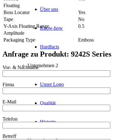
Floating
Über uns
Boss Locator
Yes
Tape
No
Y-Axis Floating Range
0.5
Know-how
Amplitude
Packaging Type
Emboss
Hardfacts
Anfrage zu Produkt: 9242S Series
Unternehmen 2
Vor- & Nachname
Unser Logo
Firma
E-Mail
Qualität
Telefon
Historie
Betreff