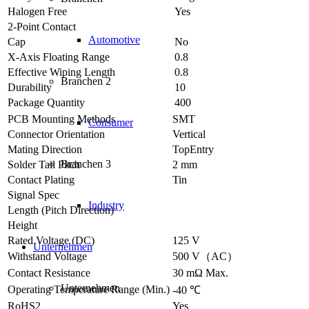
Halogen Free
Yes
2-Point Contact
Automotive
Cap
No
X-Axis Floating Range
0.8
Effective Wiping Length
0.8
Branchen 2
Durability
10
Package Quantity
400
PCB Mounting Methods
SMT
Consumer
Connector Orientation
Vertical
Mating Direction
TopEntry
Branchen 3
Solder Tail Pitch
2 mm
Contact Plating
Tin
Signal Spec
Industry
Length (Pitch Direction)
Height
Rated Voltage (DC)
125 V
Unternehmen
Withstand Voltage
500 V（AC）
Contact Resistance
30 mΩ Max.
Unternehmen
Operating Temperature Range (Min.)
-40 ℃
RoHS2
Yes