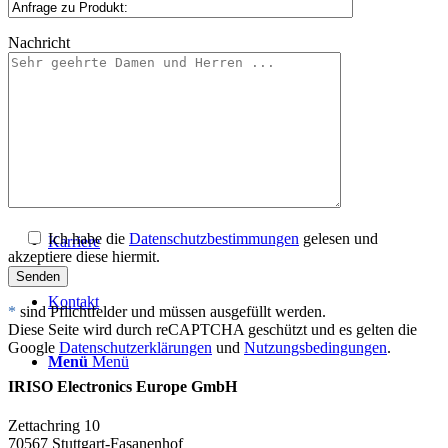
Unternehmen 3
Nachricht
Weltweit
Distributoren
Kontakt
Ich habe die
Datenschutzbestimmungen
gelesen und
Karriere
akzeptiere diese hiermit.
Kontakt
*
sind Pflichtfelder und müssen ausgefüllt werden.
Diese Seite wird durch reCAPTCHA geschützt und es gelten die
Google
Datenschutzerklärungen
und
Nutzungsbedingungen
.
Menü
Menü
IRISO Electronics Europe GmbH
Zettachring 10
70567 Stuttgart-Fasanenhof