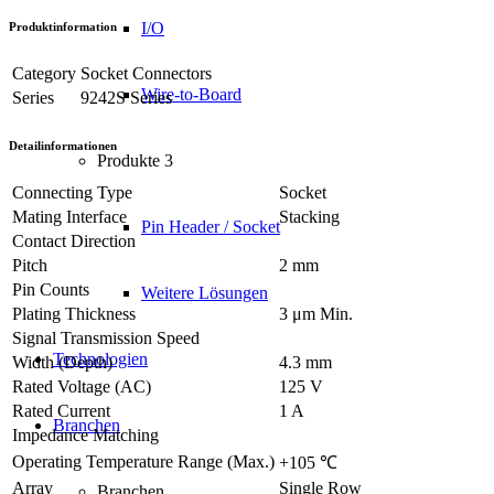
I/O
Produktinformation
Category
Socket Connectors
Wire-to-Board
Series
9242S Series
Detailinformationen
Produkte 3
Connecting Type
Socket
Mating Interface
Stacking
Pin Header / Socket
Contact Direction
Pitch
2 mm
Pin Counts
Weitere Lösungen
Plating Thickness
3 μm Min.
Signal Transmission Speed
Technologien
Width (Depth)
4.3 mm
Rated Voltage (AC)
125 V
Rated Current
1 A
Branchen
Impedance Matching
Operating Temperature Range (Max.)
+105 ℃
Array
Single Row
Branchen