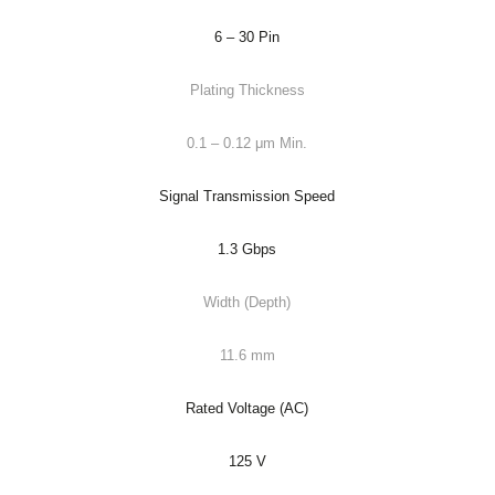
6 – 30 Pin
Plating Thickness
0.1 – 0.12 μm Min.
Signal Transmission Speed
1.3 Gbps
Width (Depth)
11.6 mm
Rated Voltage (AC)
125 V