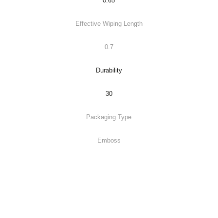
0.65
Effective Wiping Length
0.7
Durability
30
Packaging Type
Emboss