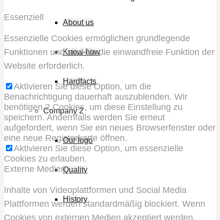
Essenziell
About us
Essenzielle Cookies ermöglichen grundlegende
Funktionen und sind für die einwandfreie Funktion der
Know-how
Website erforderlich.
Hardfacts
Aktivieren Sie diese Option, um die
Benachrichtigung dauerhaft auszublenden. Wir
benötigen 2 Cookies, um diese Einstellung zu
Company 2
speichern. Andernfalls werden Sie erneut
aufgefordert, wenn Sie ein neues Browserfenster oder
eine neue Registerkarte öffnen.
Our logo
Aktivieren Sie diese Option, um essenzielle
Cookies zu erlauben.
Externe Medien
Quality
Inhalte von Videoplattformen und Social Media
History
Plattformen werden standardmäßig blockiert. Wenn
Cookies von externen Medien akzeptiert werden,