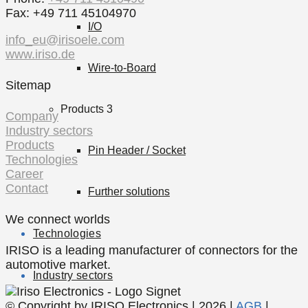
Fax: +49 711 45104970
I/O
info_eu@irisoele.com
www.iriso.de
Wire-to-Board
Sitemap
Products 3
Company
Industry sectors
Products
Pin Header / Socket
Technologies
Career
Contact
Further solutions
We connect worlds
Technologies
IRISO is a leading manufacturer of connectors for the
automotive market.
Industry sectors
© Copyright by IRISO Electronics | 2026 |
AGB
|