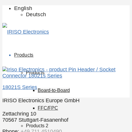
English
Deutsch
Products
Products
18021S Series
Board-to-Board
IRISO Electronics Europe GmbH
FFC/FPC
Zettachring 10
70567 Stuttgart-Fasanenhof
Products 2
Phone:
+49 711 4510490