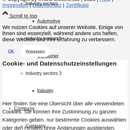
Industry sectors
Impressum
|
Datenschutz
|
Zertifikate
Scroll to top
Automotive
Wir nutzen Cookies auf unserer Website. Einige von
ihnen sind essenziell, während andere uns helfen,
Industry sectors 2
diese Website und Ihre Erfahrung zu verbessern.
OK
Anpassen
Consumer
Cookie- und Datenschutzeinstellungen
Industry sectors 3
Allgemein
Industry
Hier finden Sie eine Übersicht über alle verwendeten
Company
Cookies. Sie können Ihre Zustimmung zu ganzen
Kategorien geben, nur bestimmte Cookies auswählen
Company
oder den Hinweis ohne Änderungen ausblenden.