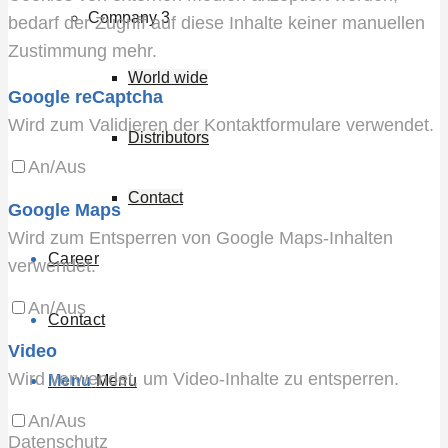
Company 3
bedarf der Zugriff auf diese Inhalte keiner manuellen
Zustimmung mehr.
World wide
Google reCaptcha
Wird zum Validieren der Kontaktformulare verwendet.
Distributors
An/Aus
Contact
Google Maps
Wird zum Entsperren von Google Maps-Inhalten
Career
verwendet.
An/Aus
Contact
Video
Wird verwendet, um Video-Inhalte zu entsperren.
Menu
Menu
An/Aus
Datenschutz