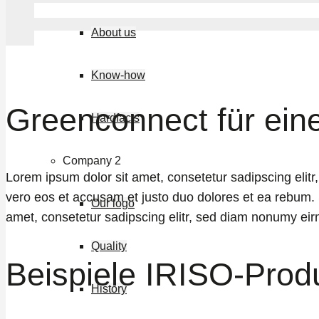
About us
Know-how
Greenconnect für ein
Hardfacts
Company 2
Lorem ipsum dolor sit amet, consetetur sadipscing elit
vero eos et accusam et justo duo dolores et ea rebum. 
Our logo
amet, consetetur sadipscing elitr, sed diam nonumy eir
Quality
Beispiele IRISO-Prod
History