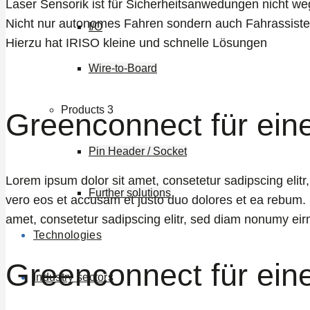
Laser Sensorik ist für Sicherheitsanwedungen nicht w
Nicht nur autonomes Fahren sondern auch Fahrassiste
I/O
Hierzu hat IRISO kleine und schnelle Lösungen
Wire-to-Board
Products 3
Greenconnect für ein
Pin Header / Socket
Lorem ipsum dolor sit amet, consetetur sadipscing elit
Further solutions
vero eos et accusam et justo duo dolores et ea rebum. 
amet, consetetur sadipscing elitr, sed diam nonumy eir
Technologies
Greenconnect für ein
Industry sectors