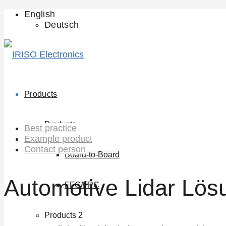
English
Deutsch
Products
Products
Best practice
Example product
Contact person
Board-to-Board
Automotive Lidar Lös
FFC/FPC
Products 2