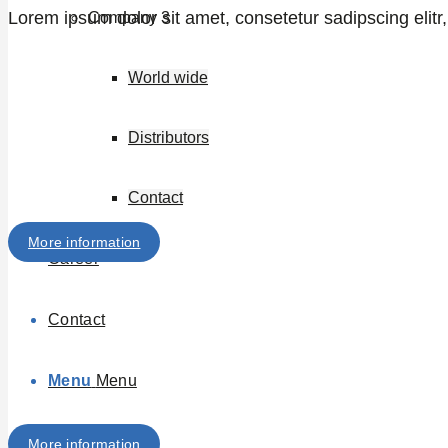
Lorem ipsum dolor sit amet, consetetur sadipscing elit
Company 3
World wide
Distributors
Contact
More information
Career
Contact
Menu
Menu
More information