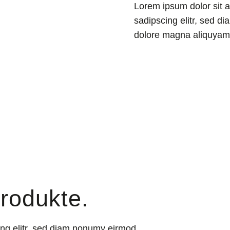
Lorem ipsum dolor sit 
sadipscing elitr, sed d
dolore magna aliquyam 
rodukte.
ing elitr, sed diam nonumy eirmod