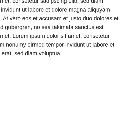
met, consetetur sadipscing elitr, sed diam
nvidunt ut labore et dolore magna aliquyam
. At vero eos et accusam et justo duo dolores et
sd gubergren, no sea takimata sanctus est
amet. Lorem ipsum dolor sit amet, consetetur
iam nonumy eirmod tempor invidunt ut labore et
erat, sed diam voluptua.