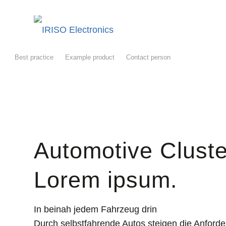
Best practice
Example product
Contact person
Automotive Clust
Lorem ipsum.
In beinah jedem Fahrzeug drin
Durch selbstfahrende Autos steigen die Anforde