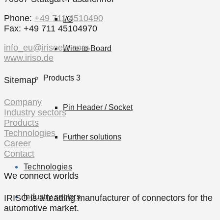
Phone:
+49 711 4510490
I/O
Fax: +49 711 45104970
info_eu@irisoele.com
Wire-to-Board
www.iriso.de
Products 3
Sitemap
Company
Pin Header / Socket
Industry sectors
Products
Technologies
Further solutions
Career
Contact
Technologies
We connect worlds
Industry sectors
IRISO is a leading manufacturer of connectors for the
automotive market.