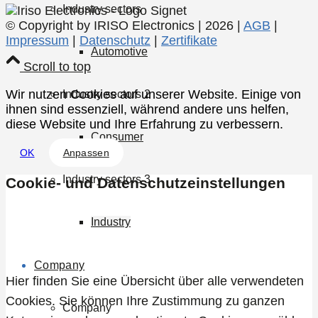
Industry sectors
© Copyright by IRISO Electronics | 2026 |
AGB
|
Impressum
|
Datenschutz
|
Zertifikate
Automotive
Scroll to top
Wir nutzen Cookies auf unserer Website. Einige von
Industry sectors 2
ihnen sind essenziell, während andere uns helfen,
diese Website und Ihre Erfahrung zu verbessern.
Consumer
OK
Anpassen
Industry sectors 3
Cookie- und Datenschutzeinstellungen
Industry
Allgemein
Company
Hier finden Sie eine Übersicht über alle verwendeten
Cookies. Sie können Ihre Zustimmung zu ganzen
Company