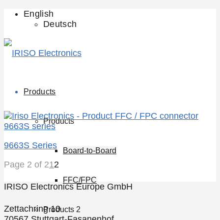
English
Deutsch
Products
Products
9663S Series
Board-to-Board
Page 2 of 2
1
2
FFC/FPC
IRISO Electronics Europe GmbH
Zettachring 10
Products 2
70567 Stuttgart-Fasanenhof