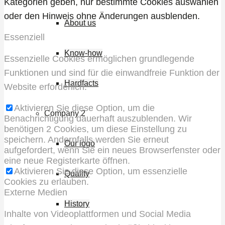
Kategorien geben, nur bestimmte Cookies auswählen
oder den Hinweis ohne Änderungen ausblenden.
About us
Essenziell
Know-how
Essenzielle Cookies ermöglichen grundlegende
Funktionen und sind für die einwandfreie Funktion der
Hardfacts
Website erforderlich.
Aktivieren Sie diese Option, um die
Company 2
Benachrichtigung dauerhaft auszublenden. Wir
benötigen 2 Cookies, um diese Einstellung zu
speichern. Andernfalls werden Sie erneut
Our logo
aufgefordert, wenn Sie ein neues Browserfenster oder
eine neue Registerkarte öffnen.
Aktivieren Sie diese Option, um essenzielle
Quality
Cookies zu erlauben.
Externe Medien
History
Inhalte von Videoplattformen und Social Media