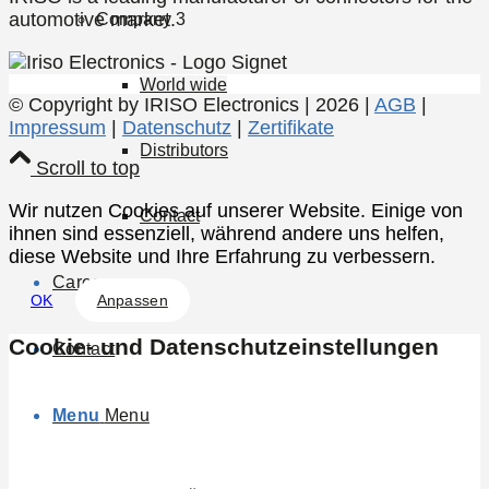
automotive market.
Company 3
World wide
© Copyright by IRISO Electronics | 2026 |
AGB
|
Impressum
|
Datenschutz
|
Zertifikate
Distributors
Scroll to top
Wir nutzen Cookies auf unserer Website. Einige von
Contact
ihnen sind essenziell, während andere uns helfen,
diese Website und Ihre Erfahrung zu verbessern.
Career
OK
Anpassen
Cookie- und Datenschutzeinstellungen
Contact
Menu
Menu
Allgemein