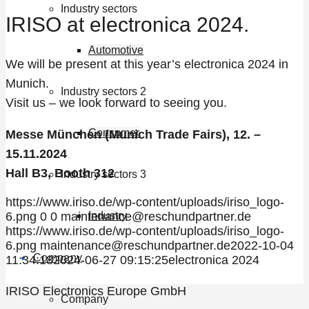
Industry sectors
IRISO at electronica 2024.
Automotive
We will be present at this year’s electronica 2024 in
Munich.
Industry sectors 2
Visit us – we look forward to seeing you.
Consumer
Messe München (Munich Trade Fairs), 12. –
15.11.2024
Hall B3, Booth 312
Industry sectors 3
https://www.iriso.de/wp-content/uploads/iriso_logo-
Industry
6.png
0
0
maintenance@reschundpartner.de
https://www.iriso.de/wp-content/uploads/iriso_logo-
6.png
maintenance@reschundpartner.de
2022-10-04
Company
11:34:18
2024-06-27 09:15:25
electronica 2024
IRISO Electronics Europe GmbH
Company