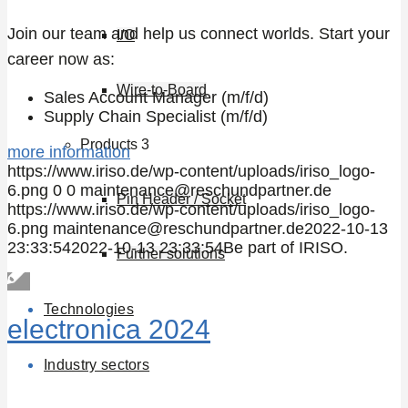
Join our team and help us connect worlds. Start your
I/O
career now as:
Wire-to-Board
Sales Account Manager (m/f/d)
Supply Chain Specialist (m/f/d)
Products 3
more information
https://www.iriso.de/wp-content/uploads/iriso_logo-
6.png
0
0
maintenance@reschundpartner.de
Pin Header / Socket
https://www.iriso.de/wp-content/uploads/iriso_logo-
6.png
maintenance@reschundpartner.de
2022-10-13
23:33:54
2022-10-13 23:33:54
Be part of IRISO.
Further solutions
Technologies
electronica 2024
Industry sectors