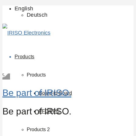
English
Deutsch
Products
Products
Be part of IRISO.
Board-to-Board
Be part of IRISO.
FFC/FPC
Products 2