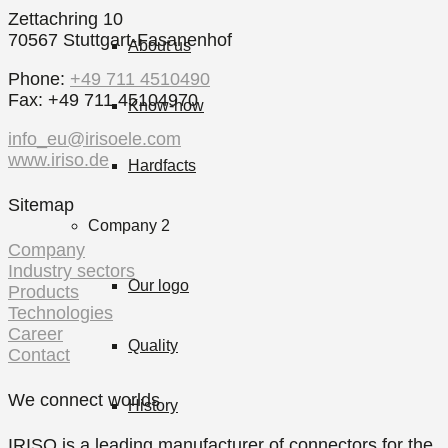
Zettachring 10
70567 Stuttgart-Fasanenhof
About us
Phone:
+49 711 4510490
Fax: +49 711 45104970
Know-how
info_eu@irisoele.com
www.iriso.de
Hardfacts
Sitemap
Company 2
Company
Industry sectors
Our logo
Products
Technologies
Career
Quality
Contact
We connect worlds
History
IRISO is a leading manufacturer of connectors for the